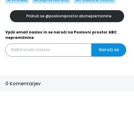
Pridruži se
@poslovniprostor.abcnepremicnine
Vpiši email naslov in se naroči na Poslovni prostor ABC
nepremičnine
Naroči se
0 Komentarjev