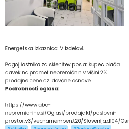
Energetska izkaznica: V izdelavi.
Pogoj lastnika za sklenitev posla: kupec plača
davek na promet nepremičnin v višini 2%
prodajne cene oz. davčne osnove.
Podrobnosti oglasa:
https://www.abc-
nepremicnine.si/Oglasi/prodaja.k1/poslovni-
prostor.v3/vecnamemben.t20/Slovenija.d194/
#Vrhnika
#nepremičnine
#PoslovniProstor