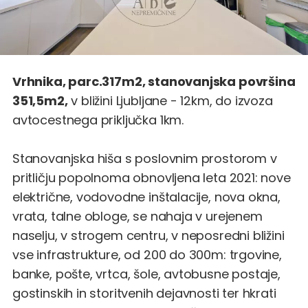
Vrhnika, parc.317m2, stanovanjska površina
351,5m2,
v bližini Ljubljane - 12km, do izvoza
avtocestnega priključka 1km.
Stanovanjska hiša s poslovnim prostorom v
pritličju popolnoma obnovljena leta 2021: nove
električne, vodovodne inštalacije, nova okna,
vrata, talne obloge, se nahaja v urejenem
naselju, v strogem centru, v neposredni bližini
vse infrastrukture, od 200 do 300m: trgovine,
banke, pošte, vrtca, šole, avtobusne postaje,
gostinskih in storitvenih dejavnosti ter hkrati