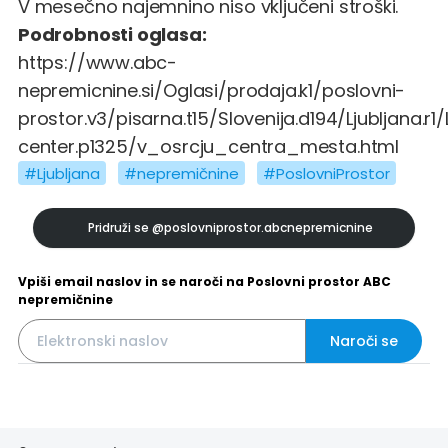
V mesečno najemnino niso vključeni stroški.
Podrobnosti oglasa:
https://www.abc-
nepremicnine.si/Oglasi/prodaja.k1/poslovni-
prostor.v3/pisarna.t15/Slovenija.d194/Ljubljana.r1/
center.p1325/v_osrcju_centra_mesta.html
#Ljubljana
#nepremičnine
#PoslovniProstor
Pridruži se
@poslovniprostor.abcnepremicnine
Vpiši email naslov in se naroči na Poslovni prostor ABC
nepremičnine
Naroči se